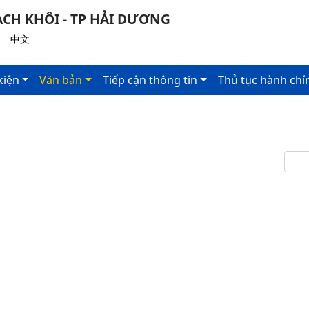
CH KHÔI - TP HẢI DƯƠNG
|
中文
kiện
Văn bản
Tiếp cận thông tin
Thủ tục hành chí